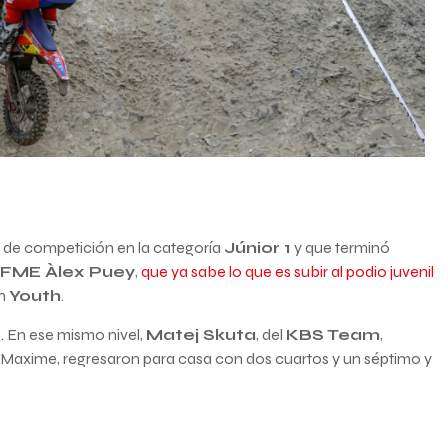
as de competición en la categoría
Júnior 1
y que terminó
FME Àlex Puey
,
que ya sabe lo que es subir al podio juvenil
en
Youth
.
 En ese mismo nivel,
Matej Skuta
, del
KBS Team
,
 Maxime, regresaron para casa con dos cuartos y un séptimo y