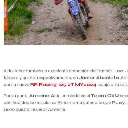
A destacar también la excelente actuación del francés
Leo 
tercero y quinto, respectivamente, en
Júnior Absoluto
. As
con la nueva
RR Racing 125 2T MY2024
, cuajó otra sól
Por su parte,
Antoine Alix
, enrolado en el
Team OXMot
certificó dos sextas plazas. En la misma categoría que
Puey
,
sexto puesto, respectivamente.