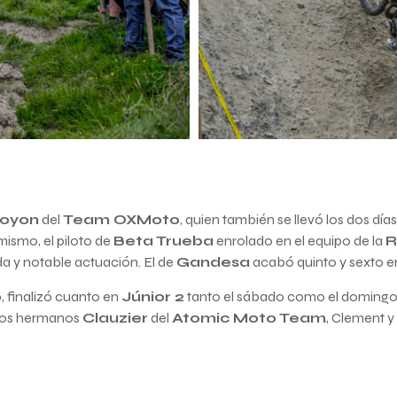
Joyon
del
Team OXMoto
, quien también se llevó los dos dí
imismo, el piloto de
Beta Trueba
enrolado en el equipo de la
R
ida y notable actuación. El de
Gandesa
acabó quinto y sexto 
o
, finalizó cuanto en
Júnior 2
tanto el sábado como el domingo.
 los hermanos
Clauzier
del
Atomic Moto Team
, Clement y