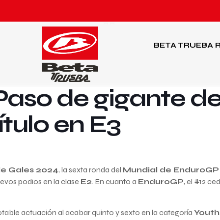
BETA TRUEBA
R
Paso de gigante d
ítulo en E3
e Gales 2024
, la sexta ronda del
Mundial de EnduroGP
evos podios en la clase
E2
. En cuanto a
EnduroGP
, el #12 ce
otable actuación al acabar quinto y sexto en la categoría
Youth