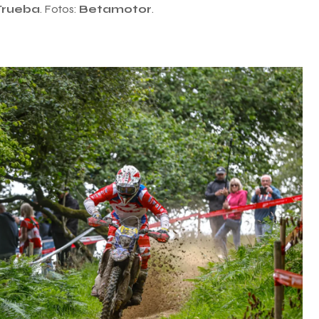
Trueba
. Fotos:
Betamotor
.