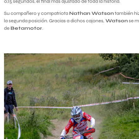
0,15 segundos, el final más ajustado de toda la historia.
Su compañero y compatriota
Nathan Watson
también hiz
la segunda posición. Gracias a dichos cajones,
Watson
se ma
de
Betamotor
.