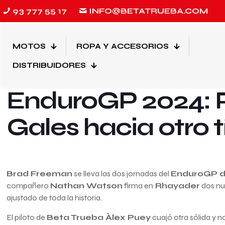
93 777 55 17
INFO@BETATRUEBA.COM
MOTOS
ROPA Y ACCESORIOS
5 de agosto de 2024
DISTRIBUIDORES
EnduroGP 2024: 
Gales hacia otro t
Brad Freeman
se lleva las dos jornadas del
EnduroGP d
compañero
Nathan Watson
firma en
Rhayader
dos nu
ajustado de toda la historia.
El piloto de
Beta Trueba Àlex Puey
cuajó otra sólida y n