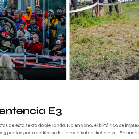
sentencia E3
stas de esta sexta doble ronda. No en vano, el británico se impu
 puntos para reeditar su título mundial en dicho nivel. En cuan