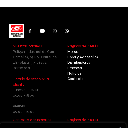
Nuestras oficinas
Paginas de interés
Polígon Industrial de Can
Motos
Comelles, 63 Pol, Carrer de
Ropa y Accesorios
L'Enclusa, 59, 08292,
Distribuidores
Barcelona
Empresa
Noticias
Contacto
Horario de atención al
cliente
Lunes a Jueves:
09:00 - 18:00
Viernes:
09:00 - 15:00
Contacta con nosotros
Paginas de interes
Llamanos: +34 937 77 55 17
Aviso legal - Política de