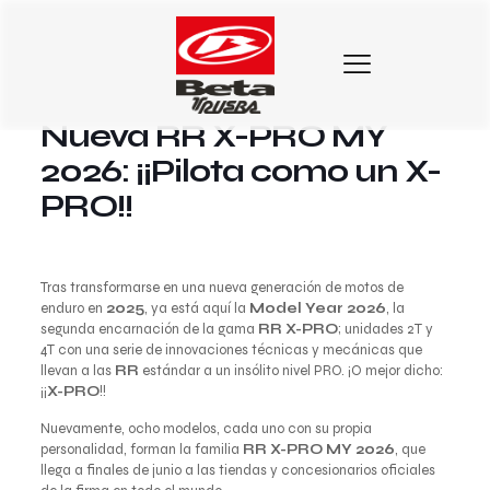
23 de mayo de 2025
Nueva RR X-PRO MY
2026: ¡¡Pilota como un X-
PRO!!
Tras transformarse en una nueva generación de motos de
enduro en
2025
, ya está aquí la
Model Year 2026
, la
segunda encarnación de la gama
RR X-PRO
; unidades 2T y
4T con una serie de innovaciones técnicas y mecánicas que
llevan a las
RR
estándar a un insólito nivel PRO. ¡O mejor dicho:
¡¡
X-PRO
!!
Nuevamente, ocho modelos, cada uno con su propia
personalidad, forman la familia
RR X-PRO MY 2026
, que
llega a finales de junio a las tiendas y concesionarios oficiales