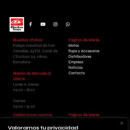
Nuestras oficinas
Paginas de interés
Polígon Industrial de Can
Motos
Comelles, 63 Pol, Carrer de
Ropa y Accesorios
L'Enclusa, 59, 08292,
Distribuidores
Barcelona
Empresa
Noticias
Contacto
Horario de atención al
cliente
Lunes a Jueves:
09:00 - 18:00
Viernes:
09:00 - 15:00
Contacta con nosotros
Paginas de interes
Llamanos: +34 937 77 55 17
Aviso legal - Política de
Escribenos:
privacidad
Valoramos tu privacidad