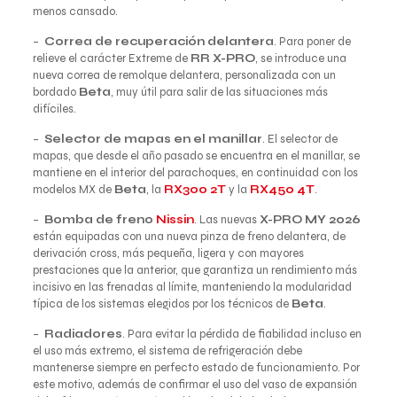
menos cansado.
–
Correa de recuperación delantera
. Para poner de
relieve el carácter Extreme de
RR X-PRO
, se introduce una
nueva correa de remolque delantera, personalizada con un
bordado
Beta
, muy útil para salir de las situaciones más
difíciles.
–
Selector de mapas en el manillar
. El selector de
mapas, que desde el año pasado se encuentra en el manillar, se
mantiene en el interior del parachoques, en continuidad con los
modelos MX de
Beta
, la
RX300 2T
y la
RX450 4T
.
–
Bomba de freno
Nissin
. Las nuevas
X-PRO MY 2026
están equipadas con una nueva pinza de freno delantera, de
derivación cross, más pequeña, ligera y con mayores
prestaciones que la anterior, que garantiza un rendimiento más
incisivo en las frenadas al límite, manteniendo la modularidad
típica de los sistemas elegidos por los técnicos de
Beta
.
–
Radiadores
. Para evitar la pérdida de fiabilidad incluso en
el uso más extremo, el sistema de refrigeración debe
mantenerse siempre en perfecto estado de funcionamiento. Por
este motivo, además de confirmar el uso del vaso de expansión