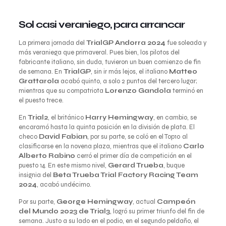
Sol casi veraniego, para arrancar
La primera jornada del
TrialGP Andorra 2024
fue soleada y
más veraniega que primaveral. Pues bien, los pilotos del
fabricante italiano, sin duda, tuvieron un buen comienzo de fin
de semana. En
TrialGP
, sin ir más lejos, el italiano
Matteo
Grattarola
acabó quinto, a solo 2 puntos del tercero lugar;
mientras que su compatriota
Lorenzo Gandola
terminó en
el puesto trece.
En
Trial2
, el británico
Harry Hemingway
, en cambio, se
encaramó hasta la quinta posición en la división de plata. El
checo
David Fabian
, por su parte, se coló en el Top10 al
clasificarse en la novena plaza, mientras que el italiano
Carlo
Alberto Rabino
cerró el primer día de competición en el
puesto 14. En este mismo nivel,
Gerard Trueba
, buque
insignia del
Beta Trueba Trial Factory Racing Team
2024
, acabó undécimo.
Por su parte,
George Hemingway
, actual
Campeón
del Mundo 2023 de Trial3
, logró su primer triunfo del fin de
semana. Justo a su lado en el podio, en el segundo peldaño, el