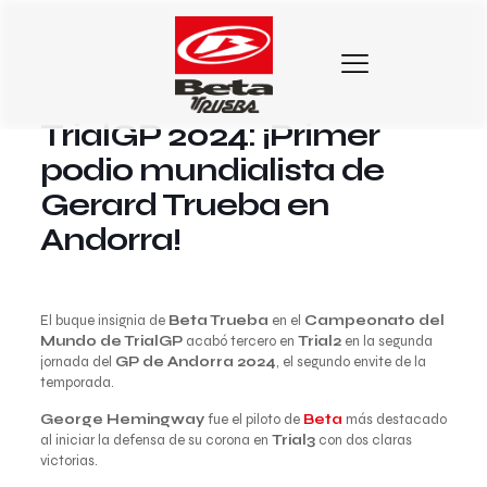
10 de junio de 2024
TrialGP 2024: ¡Primer
podio mundialista de
Gerard Trueba en
Andorra!
El buque insignia de
Beta Trueba
en el
Campeonato del
Mundo de TrialGP
acabó tercero en
Trial2
en la segunda
jornada del
GP de Andorra 2024
, el segundo envite de la
temporada.
George Hemingway
fue el piloto de
Beta
más destacado
al iniciar la defensa de su corona en
Trial3
con dos claras
victorias.