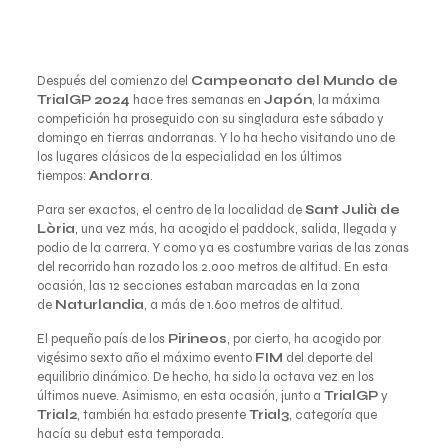
Después del comienzo del
Campeonato del Mundo de
TrialGP 2024
hace tres semanas en
Japón
, la máxima
competición ha proseguido con su singladura este sábado y
domingo en tierras andorranas. Y lo ha hecho visitando uno de
los lugares clásicos de la especialidad en los últimos
tiempos:
Andorra
.
Para ser exactos, el centro de la localidad de
Sant Julià de
Lòria
, una vez más, ha acogido el paddock, salida, llegada y
podio de la carrera. Y como ya es costumbre varias de las zonas
del recorrido han rozado los 2.000 metros de altitud. En esta
ocasión, las 12 secciones estaban marcadas en la zona
de
Naturlandia
, a más de 1.600 metros de altitud.
El pequeño país de los
Pirineos
, por cierto, ha acogido por
vigésimo sexto año el máximo evento
FIM
del deporte del
equilibrio dinámico. De hecho, ha sido la octava vez en los
últimos nueve. Asimismo, en esta ocasión, junto a
TrialGP
y
Trial2
, también ha estado presente
Trial3
, categoría que
hacía su debut esta temporada.