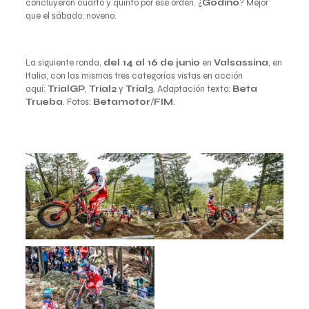
concluyeron cuarto y quinto por ese orden. ¿
Godino
? Mejor
que el sábado: noveno.
La siguiente ronda,
del 14 al 16 de junio
en
Valsassina
, en
Italia, con las mismas tres categorías vistas en acción
aquí:
TrialGP
,
Trial2
y
Trial3
. Adaptación texto:
Beta
Trueba
. Fotos:
Betamotor
/
FIM
.