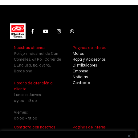
Nuestras oficinas
Paginas de interés
Polígon Industrial de Can
Motos
Comelles, 63 Pol, Carrer de
Ropa y Accesorios
L'Enclusa, 59, 08292,
Distribuidores
Barcelona
Empresa
Noticias
Contacto
Horario de atención al
cliente
Lunes a Jueves:
09:00 - 18:00
Viernes:
09:00 - 15:00
Contacta con nosotros
Paginas de interes
Llamanos: +34 937 77 55 17
Aviso legal - Política de