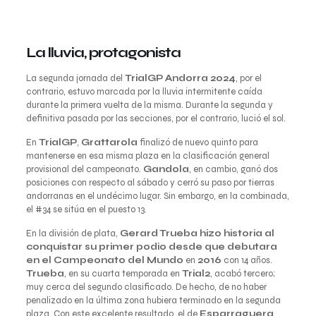
La lluvia, protagonista
La segunda jornada del
TrialGP Andorra 2024
, por el
contrario, estuvo marcada por la lluvia intermitente caída
durante la primera vuelta de la misma. Durante la segunda y
definitiva pasada por las secciones, por el contrario, lució el sol.
En
TrialGP
,
Grattarola
finalizó de nuevo quinto para
mantenerse en esa misma plaza en la clasificación general
provisional del campeonato.
Gandola
, en cambio, ganó dos
posiciones con respecto al sábado y cerró su paso por tierras
andorranas en el undécimo lugar. Sin embargo, en la combinada,
el #34 se sitúa en el puesto 13.
En la división de plata,
Gerard Trueba hizo historia al
conquistar su primer podio desde que debutara
en el Campeonato del Mundo
en
2016
con 14 años.
Trueba
, en su cuarta temporada en
Trial2
, acabó tercero;
muy cerca del segundo clasificado. De hecho, de no haber
penalizado en la última zona hubiera terminado en la segunda
plaza. Con este excelente resultado, el de
Esparraguera
,