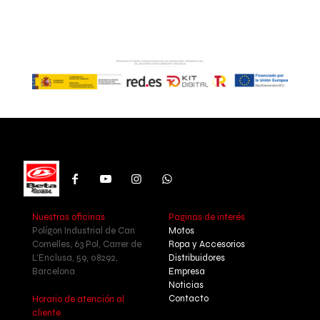
Nuestras oficinas
Paginas de interés
Polígon Industrial de Can
Motos
Comelles, 63 Pol, Carrer de
Ropa y Accesorios
L'Enclusa, 59, 08292,
Distribuidores
Barcelona
Empresa
Noticias
Contacto
Horario de atención al
cliente