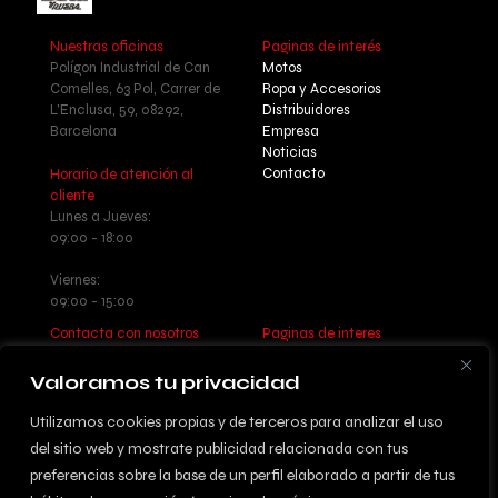
Nuestras oficinas
Paginas de interés
Polígon Industrial de Can
Motos
Comelles, 63 Pol, Carrer de
Ropa y Accesorios
L'Enclusa, 59, 08292,
Distribuidores
Barcelona
Empresa
Noticias
Contacto
Horario de atención al
cliente
Lunes a Jueves:
09:00 - 18:00
Viernes:
09:00 - 15:00
Contacta con nosotros
Paginas de interes
Llamanos: +34 937 77 55 17
Aviso legal - Política de
Escribenos:
privacidad
Valoramos tu privacidad
info@betatrueba.com
Política de cookies
Sitemap
Utilizamos cookies propias y de terceros para analizar el uso
del sitio web y mostrate publicidad relacionada con tus
preferencias sobre la base de un perfil elaborado a partir de tus