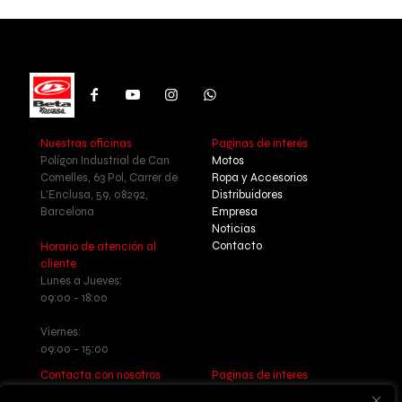
Nuestras oficinas
Paginas de interés
Polígon Industrial de Can
Motos
Comelles, 63 Pol, Carrer de
Ropa y Accesorios
L'Enclusa, 59, 08292,
Distribuidores
Barcelona
Empresa
Noticias
Contacto
Horario de atención al
cliente
Lunes a Jueves:
09:00 - 18:00
Viernes:
09:00 - 15:00
Contacta con nosotros
Paginas de interes
Llamanos: +34 937 77 55 17
Aviso legal - Política de