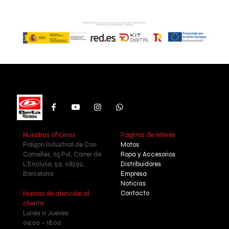
Nuestras oficinas
Paginas de interés
Polígon Industrial de Can
Motos
Comelles, 63 Pol, Carrer de
Ropa y Accesorios
L'Enclusa, 59, 08292,
Distribuidores
Barcelona
Empresa
Noticias
Contacto
Horario de atención al
cliente
Lunes a Jueves:
09:00 - 18:00