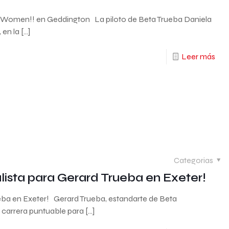
l2 Women!! en Geddington La piloto de Beta Trueba Daniela
 en la
[…]
Leer más
Categorias
lista para Gerard Trueba en Exeter!
ueba en Exeter! Gerard Trueba, estandarte de Beta
a carrera puntuable para
[…]