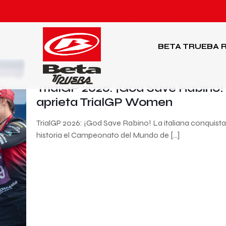
BETA TRUEBA
R
27 de julio de 2026
TrialGP 2026: ¡God Save Rabino! 
aprieta TrialGP Women
TrialGP 2026: ¡God Save Rabino! La italiana conquist
historia el Campeonato del Mundo de
[…]