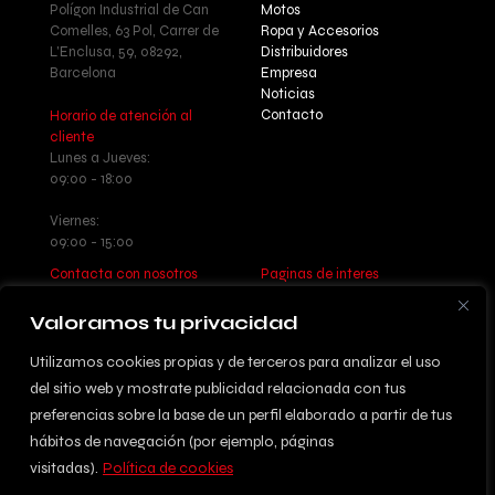
Polígon Industrial de Can
Motos
Comelles, 63 Pol, Carrer de
Ropa y Accesorios
L'Enclusa, 59, 08292,
Distribuidores
Barcelona
Empresa
Noticias
Contacto
Horario de atención al
cliente
Lunes a Jueves:
09:00 - 18:00
Viernes:
09:00 - 15:00
Contacta con nosotros
Paginas de interes
Llamanos: +34 937 77 55 17
Aviso legal - Política de
Escribenos:
privacidad
Valoramos tu privacidad
info@betatrueba.com
Política de cookies
Sitemap
Utilizamos cookies propias y de terceros para analizar el uso
del sitio web y mostrate publicidad relacionada con tus
preferencias sobre la base de un perfil elaborado a partir de tus
hábitos de navegación (por ejemplo, páginas
© 2024 DISSENYAT PER
visitadas).
Política de cookies
INFORMÀTICA ACTIVA S.L.