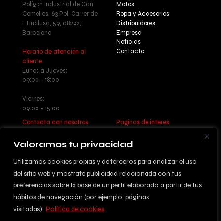
Polígon Industrial de Can
Motos
Comelles, 63 Pol, Carrer de
Ropa y Accesorios
L'Enclusa, 59, 08292,
Distribuidores
Barcelona
Empresa
Noticias
Contacto
Horario de atención al
cliente
Lunes a Jueves:
09:00 - 18:00
Viernes:
09:00 - 15:00
Contacta con nosotros
Paginas de interes
Llamanos: +34 937 77 55 17
Aviso legal - Política de
Escribenos:
privacidad
Valoramos tu privacidad
info@betatrueba.com
Política de cookies
Sitemap
Utilizamos cookies propias y de terceros para analizar el uso
del sitio web y mostrate publicidad relacionada con tus
preferencias sobre la base de un perfil elaborado a partir de tus
hábitos de navegación (por ejemplo, páginas
© 2024 DISSENYAT PER
visitadas).
Política de cookies
INFORMÀTICA ACTIVA S.L.