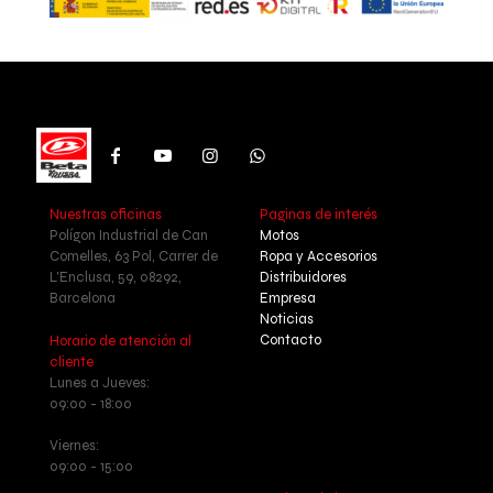
Nuestras oficinas
Paginas de interés
Polígon Industrial de Can
Motos
Comelles, 63 Pol, Carrer de
Ropa y Accesorios
L'Enclusa, 59, 08292,
Distribuidores
Barcelona
Empresa
Noticias
Contacto
Horario de atención al
cliente
Lunes a Jueves:
09:00 - 18:00
Viernes:
09:00 - 15:00