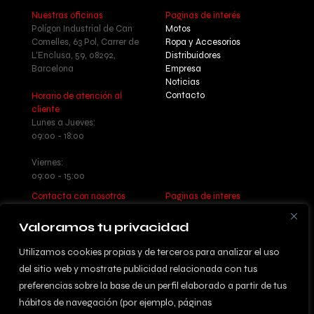
Nuestras oficinas
Paginas de interés
Polígon Industrial de Can
Motos
Comelles, 63 Pol, Carrer de
Ropa y Accesorios
L'Enclusa, 59, 08292,
Distribuidores
Barcelona
Empresa
Noticias
Contacto
Horario de atención al
cliente
Lunes a Jueves:
09:00 - 18:00
Viernes:
09:00 - 15:00
Contacta con nosotros
Paginas de interes
Llamanos: +34 937 77 55 17
Aviso legal - Política de
Escribenos:
privacidad
Valoramos tu privacidad
info@betatrueba.com
Política de cookies
Sitemap
Utilizamos cookies propias y de terceros para analizar el uso
del sitio web y mostrate publicidad relacionada con tus
preferencias sobre la base de un perfil elaborado a partir de tus
hábitos de navegación (por ejemplo, páginas
© 2024 DISSENYAT PER