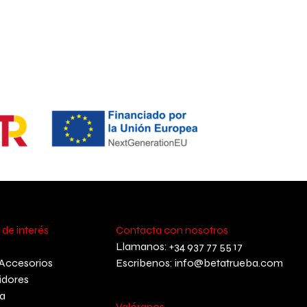
 de interés
Contacta con nosotros
Llamanos: +34 937 77 55 17
Accesorios
Escribenos: info@betatrueba.com
uidores
a
Valóranos