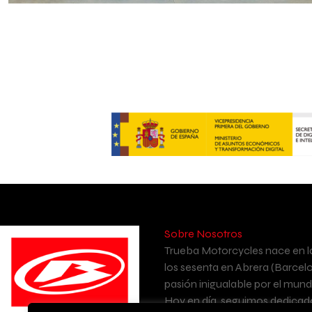
Sobre Nosotros
Trueba Motorcycles nace en l
los sesenta en Abrera (Barcel
pasión inigualable por el mund
Hoy en día, seguimos dedicado