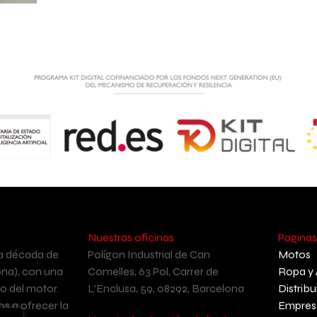
Nuestras oficinas
Paginas
a década de
Polígon Industrial de Can
Motos
ona), con una
Comelles, 63 Pol, Carrer de
Ropa y 
o del motor.
L'Enclusa, 59, 08292, Barcelona
Distrib
s a ofrecer la
Empres