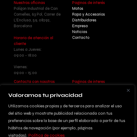
Nuestras oficinas
Paginas de interés
Polígon Industrial de Can
Motos
Comelles, 63 Pol, Carrer de
Ropa y Accesorios
L'Enclusa, 59, 08292,
Distribuidores
Barcelona
Empresa
Noticias
Contacto
Horario de atención al
cliente
Lunes a Jueves:
09:00 - 18:00
Viernes:
09:00 - 15:00
Contacta con nosotros
Paginas de interes
Llamanos: +34 937 77 55 17
Aviso legal - Política de
Escribenos:
privacidad
Valoramos tu privacidad
info@betatrueba.com
Política de cookies
Sitemap
Utilizamos cookies propias y de terceros para analizar el uso
del sitio web y mostrate publicidad relacionada con tus
preferencias sobre la base de un perfil elaborado a partir de tus
hábitos de navegación (por ejemplo, páginas
© 2024 DISSENYAT PER
visitadas).
Política de cookies