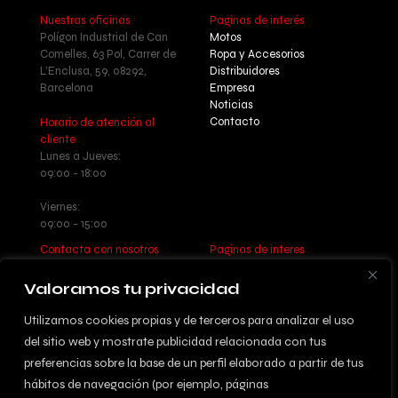
Nuestras oficinas
Paginas de interés
Polígon Industrial de Can
Motos
Comelles, 63 Pol, Carrer de
Ropa y Accesorios
L'Enclusa, 59, 08292,
Distribuidores
Barcelona
Empresa
Noticias
Contacto
Horario de atención al
cliente
Lunes a Jueves:
09:00 - 18:00
Viernes:
09:00 - 15:00
Contacta con nosotros
Paginas de interes
Llamanos: +34 937 77 55 17
Aviso legal - Política de
Escribenos:
privacidad
Valoramos tu privacidad
info@betatrueba.com
Política de cookies
Sitemap
Utilizamos cookies propias y de terceros para analizar el uso
del sitio web y mostrate publicidad relacionada con tus
preferencias sobre la base de un perfil elaborado a partir de tus
hábitos de navegación (por ejemplo, páginas
© 2024 DISSENYAT PER