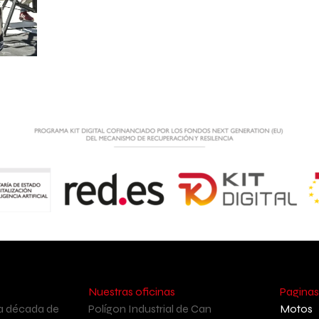
Nuestras oficinas
Paginas
a década de
Polígon Industrial de Can
Motos