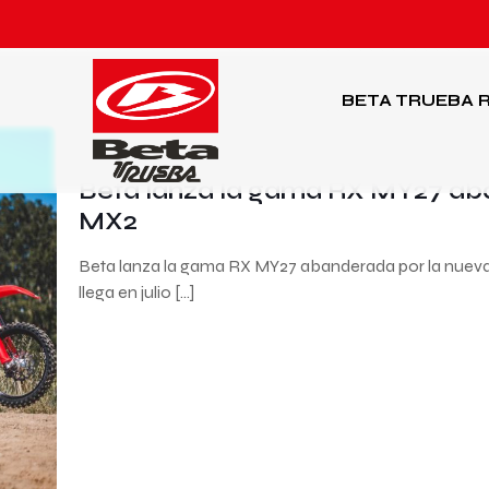
BETA TRUEBA
R
16 de junio de 2026
Beta lanza la gama RX MY27 aba
MX2
Beta lanza la gama RX MY27 abanderada por la nue
llega en julio
[…]