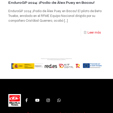
EnduroGP 2024: ¡Podio de Àlex Puey en Bacau!
EnduroGP 2024: ¡Podio de Àlex Puey en Bacau! El piloto de Beta
Trueba, enrolado en el RFME Equipo Nacional dirigido por su
compañero Cristóbal Guerrero, acabó
[…]
Leer más