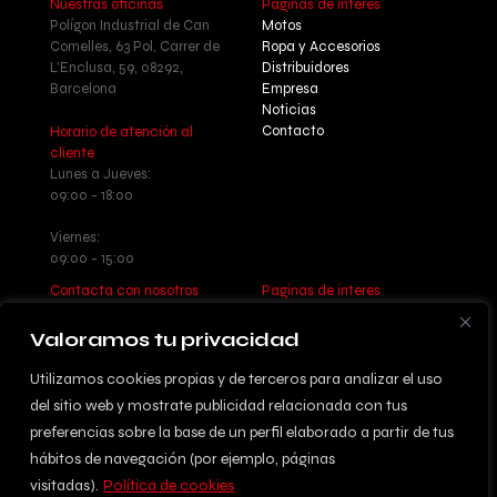
Nuestras oficinas
Paginas de interés
Polígon Industrial de Can
Motos
Comelles, 63 Pol, Carrer de
Ropa y Accesorios
L'Enclusa, 59, 08292,
Distribuidores
Barcelona
Empresa
Noticias
Contacto
Horario de atención al
cliente
Lunes a Jueves:
09:00 - 18:00
Viernes:
09:00 - 15:00
Contacta con nosotros
Paginas de interes
Llamanos: +34 937 77 55 17
Aviso legal - Política de
Escribenos:
privacidad
Valoramos tu privacidad
info@betatrueba.com
Política de cookies
Sitemap
Utilizamos cookies propias y de terceros para analizar el uso
del sitio web y mostrate publicidad relacionada con tus
preferencias sobre la base de un perfil elaborado a partir de tus
hábitos de navegación (por ejemplo, páginas
© 2024 DISSENYAT PER
visitadas).
Política de cookies
INFORMÀTICA ACTIVA S.L.