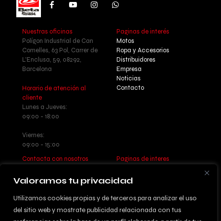
Nuestras oficinas
Paginas de interés
Polígon Industrial de Can
Motos
Comelles, 63 Pol, Carrer de
Ropa y Accesorios
L'Enclusa, 59, 08292,
Distribuidores
Barcelona
Empresa
Noticias
Contacto
Horario de atención al
cliente
Lunes a Jueves:
09:00 - 18:00
Viernes:
09:00 - 15:00
Contacta con nosotros
Paginas de interes
Llamanos: +34 937 77 55 17
Aviso legal - Política de
Escribenos:
privacidad
Valoramos tu privacidad
info@betatrueba.com
Política de cookies
Sitemap
Utilizamos cookies propias y de terceros para analizar el uso
del sitio web y mostrate publicidad relacionada con tus