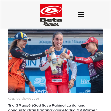
Categorias
Etiquetas
Autores
Mostrar todo
27 de julio de 2026
TrialGP 2026: ¡God Save Rabino! La italiana
conquista Gran Bretaña y aprieta TrialGP Women