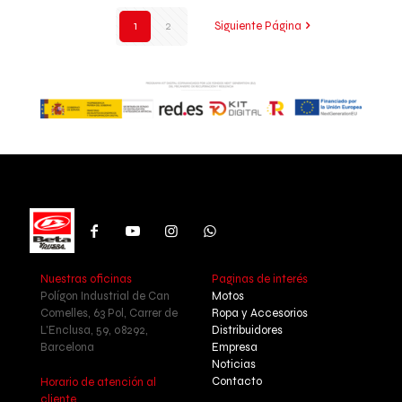
1
2
Siguiente Página
Nuestras oficinas
Paginas de interés
Polígon Industrial de Can
Motos
Comelles, 63 Pol, Carrer de
Ropa y Accesorios
L'Enclusa, 59, 08292,
Distribuidores
Barcelona
Empresa
Noticias
Contacto
Horario de atención al
cliente