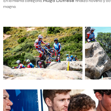
En la misma categoría,
Hugo Dufrese
finalizó noveno y oc
magna.