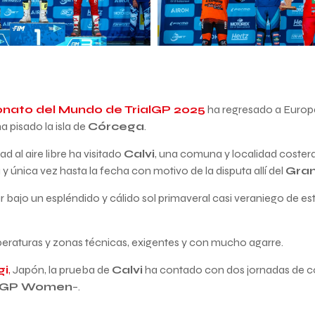
ato del Mundo de TrialGP 2025
ha regresado a Europa
a pisado la isla de
Córcega
.
ad al aire libre ha visitado
Calvi
, una comuna y localidad coste
y única vez hasta la fecha con motivo de la disputa allí del
Gran
ar bajo un espléndido y cálido sol primaveral casi veraniego de es
eraturas y zonas técnicas, exigentes y con mucho agarre.
gi
,
Japón, la prueba de
Calvi
ha contado con dos jornadas de co
alGP Women
–.