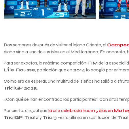
Dos semanas después de visitar el lejano Oriente, el
Campeon
dicho sino a una de sus islas en el Mediterráneo. En concreto, h
Para ser exactos, la máxima competición
FIM
de la especialid
L’Île-Rousse
, población que en
2014
lo acogió por primera 
Como era de esperar, una multitud de isleños ha salió a disfrut
TrialGP 2025
.
¿Con qué se han encontrado los participantes? Con altas temp
Por cierto, al igual que
la cita celebrada hace 15 días en
Mote
TrialGP
,
Trial2
y
Trial3
–esta última en sustitución de
Tri