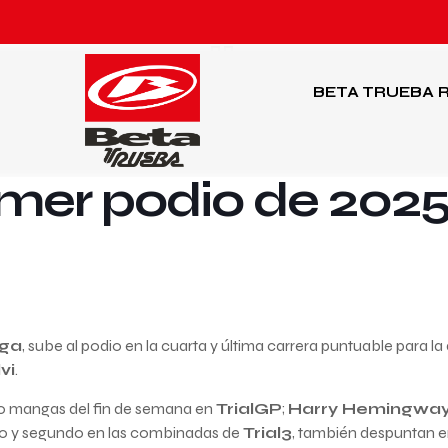
BETA TRUEBA
R
rimer podio de 202
ga
, sube al podio en la cuarta y última carrera puntuable para la
vi
.
atro mangas del fin de semana en
TrialGP
;
Harry Hemingwa
ro y segundo en las combinadas de
Trial3
, también despuntan en