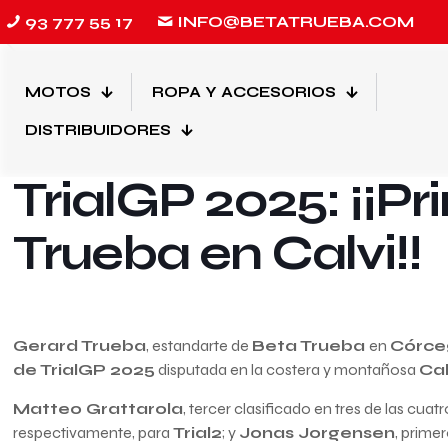
93 777 55 17
INFO@BETATRUEBA.COM
MOTOS
ROPA Y ACCESORIOS
3 de junio de 2025
DISTRIBUIDORES
TrialGP 2025: ¡¡P
Trueba en Calvi!!
Gerard Trueba
, estandarte de
Beta Trueba
en
Córce
de TrialGP 2025
disputada en la costera y montañosa
Cal
Matteo Grattarola
, tercer clasificado en tres de las cu
respectivamente, para
Trial2
; y
Jonas Jorgensen
, prime