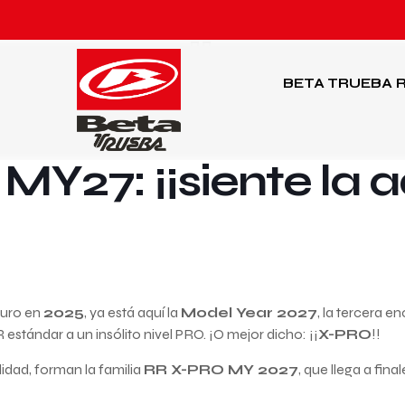
BETA TRUEBA
R
Y27: ¡¡siente la a
duro en
2025
, ya está aquí la
Model Year 2027
, la tercera 
estándar a un insólito nivel PRO. ¡O mejor dicho: ¡¡
X-PRO
!!
dad, forman la familia
RR X-PRO MY 2027
, que llega a fina