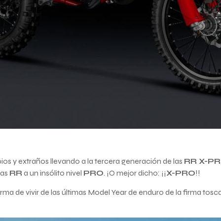
ios y extraños llevando a la tercera generación de las
RR X-P
las
RR
a un insólito nivel
PRO
. ¡O mejor dicho: ¡¡
X-PRO
!!
orma de vivir de las últimas Model Year de enduro de la firma tosc