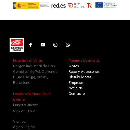
Nuestras oficinas
Paginas de interés
Polígon Industrial de Can
Motos
Comelles, 63 Pol, Carrer de
Ropa y Accesorios
L'Enclusa, 59, 08292,
Distribuidores
Barcelona
Empresa
Noticias
Contacto
Horario de atención al
cliente
Lunes a Jueves:
09:00 - 18:00
Viernes:
09:00 - 15:00