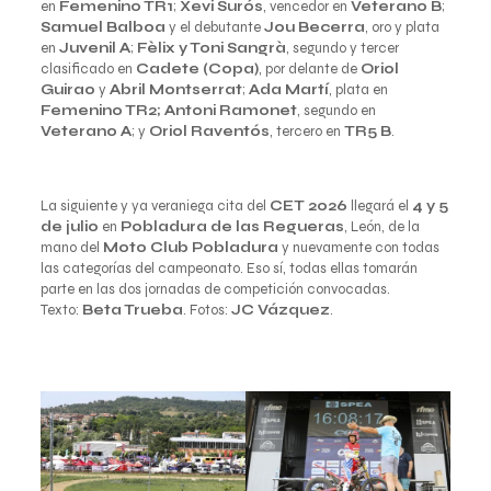
en
Femenino TR1
;
Xevi Surós
, vencedor en
Veterano B
;
Samuel Balboa
y el debutante
Jou Becerra
, oro y plata
en
Juvenil A
;
Fèlix y Toni Sangrà
, segundo y tercer
clasificado en
Cadete (Copa)
, por delante de
Oriol
Guirao
y
Abril Montserrat
;
Ada Martí
, plata en
Femenino TR2; Antoni Ramonet
, segundo en
Veterano A
; y
Oriol Raventós
, tercero en
TR5 B
.
La siguiente y ya veraniega cita del
CET 2026
llegará el
4 y 5
de julio
en
Pobladura de las Regueras
, León, de la
mano del
Moto Club Pobladura
y nuevamente con todas
las categorías del campeonato. Eso sí, todas ellas tomarán
parte en las dos jornadas de competición convocadas.
Texto:
Beta Trueba
. Fotos:
JC Vázquez
.