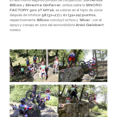
En esa misma segunda jornada de competición,
Jon Amos
Bilbao
y
Silvestre Ginferrer
, ambos sobre la
SINCRO
FACTORY 300 2T MY26
, se colaron en el top10 de Júnior
después de totalizar
58 (31+27)
y
61 (32+29) puntos
,
respectivamente.
Bilbao
concluyó octavo y ’
Silver
’, con el
apoyo y consejo en zona del exmundialista
Aniol Gelabert
,
noveno.