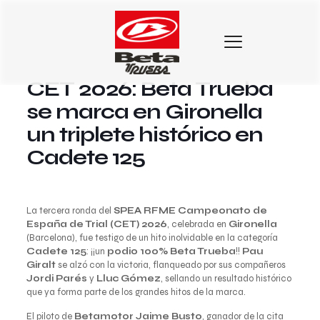
2 de junio de 2026
CET 2026: Beta Trueba
se marca en Gironella
un triplete histórico en
Cadete 125
La tercera ronda del
SPEA RFME Campeonato de
España de Trial (CET) 2026
, celebrada en
Gironella
(Barcelona), fue testigo de un hito inolvidable en la categoría
Cadete 125
: ¡¡un
podio 100% Beta Trueba
!!
Pau
Giralt
se alzó con la victoria, flanqueado por sus compañeros
Jordi Parés
y
Lluc Gómez
, sellando un resultado histórico
que ya forma parte de los grandes hitos de la marca.
El piloto de
Betamotor Jaime Busto
, ganador de la cita