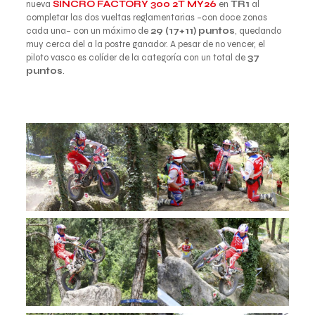
nueva
SINCRO FACTORY 300 2T MY26
en
TR1
al
completar las dos vueltas reglamentarias –con doce zonas
cada una– con un máximo de
29 (17+11) puntos
, quedando
muy cerca del a la postre ganador. A pesar de no vencer, el
piloto vasco es colíder de la categoría con un total de
37
puntos
.