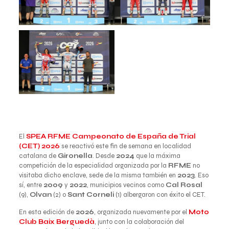
El
SPEA RFME Campeonato de España de Trial
(CET) 2026
se reactivó este fin de semana en localidad
catalana de
Gironella
. Desde
2024
que la máxima
competición de la especialidad organizada por la
RFME
no
visitaba dicho enclave, sede de la misma también en
2023
. Eso
sí, entre
2009
y
2022
, municipios vecinos como
Cal Rosal
(9),
Olvan
(2) o
Sant Corneli
(1) albergaron con éxito el CET.
En esta edición de
2026
, organizada nuevamente por el
Moto
Club Baix Berguedà
, junto con la colaboración del