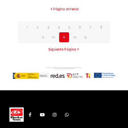
Página anterior
1
2
3
4
5
6
7
8
9
10
11
12
13
Siguiente Página