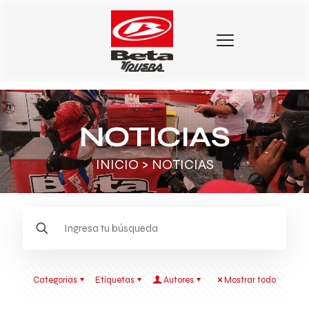
NOTICIAS
INICIO
> NOTICIAS
Categorias
Etiquetas
Autores
Mostrar todo