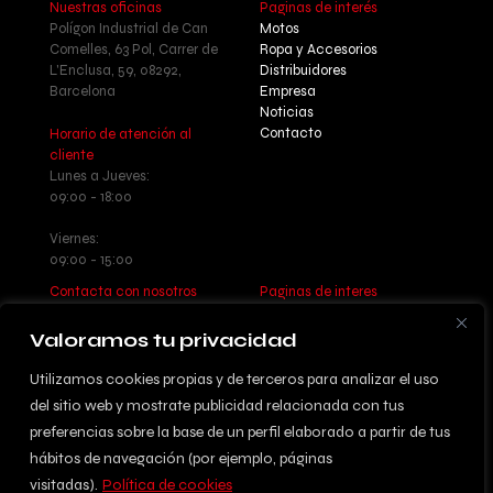
Nuestras oficinas
Paginas de interés
Polígon Industrial de Can
Motos
Comelles, 63 Pol, Carrer de
Ropa y Accesorios
L'Enclusa, 59, 08292,
Distribuidores
Barcelona
Empresa
Noticias
Contacto
Horario de atención al
cliente
Lunes a Jueves:
09:00 - 18:00
Viernes:
09:00 - 15:00
Contacta con nosotros
Paginas de interes
Llamanos: +34 937 77 55 17
Aviso legal - Política de
Escribenos:
privacidad
Valoramos tu privacidad
info@betatrueba.com
Política de cookies
Sitemap
Utilizamos cookies propias y de terceros para analizar el uso
del sitio web y mostrate publicidad relacionada con tus
preferencias sobre la base de un perfil elaborado a partir de tus
hábitos de navegación (por ejemplo, páginas
© 2024 DISSENYAT PER
visitadas).
Política de cookies