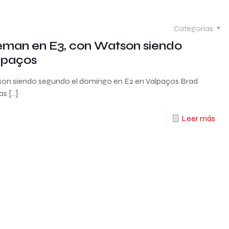
Categorias
eman en E3, con Watson siendo
lpaços
on siendo segundo el domingo en E2 en Valpaços Brad
bas
[…]
Leer más