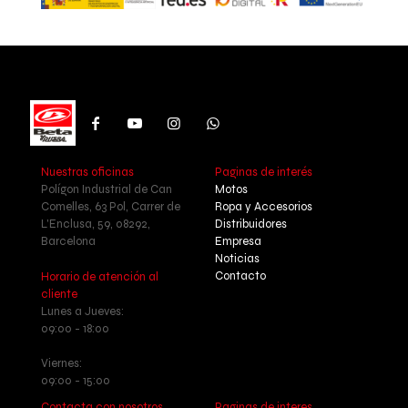
Nuestras oficinas
Paginas de interés
Polígon Industrial de Can
Motos
Comelles, 63 Pol, Carrer de
Ropa y Accesorios
L'Enclusa, 59, 08292,
Distribuidores
Barcelona
Empresa
Noticias
Contacto
Horario de atención al
cliente
Lunes a Jueves:
09:00 - 18:00
Viernes:
09:00 - 15:00
Contacta con nosotros
Paginas de interes