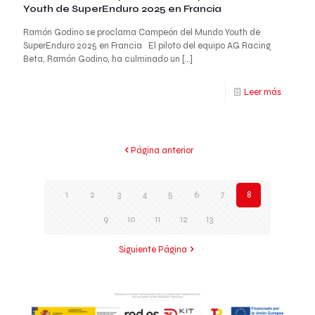
Youth de SuperEnduro 2025 en Francia
Ramón Godino se proclama Campeón del Mundo Youth de
SuperEnduro 2025 en Francia El piloto del equipo AG Racing
Beta, Ramón Godino, ha culminado un
[…]
Leer más
Página anterior
1
2
3
4
5
6
7
8
9
10
11
12
13
Siguiente Página