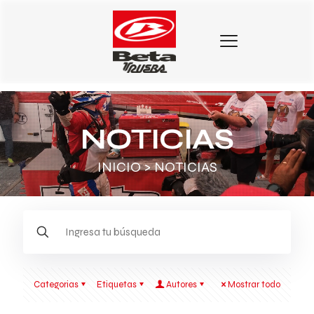
NOTICIAS
INICIO
> NOTICIAS
Categorias
Etiquetas
Autores
Mostrar todo